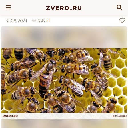
ZVERO.RU
31.08.2021
658
+1