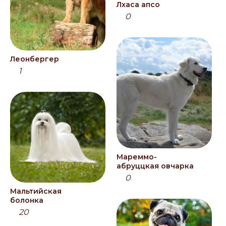
Лхаса апсо
0
Леонбергер
1
Мареммо-
абруццкая овчарка
0
Мальтийская
болонка
20