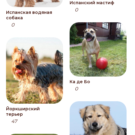
Испанский мастиф
0
Испанская водяная
собака
0
Ка де Бо
0
Йоркширский
терьер
47