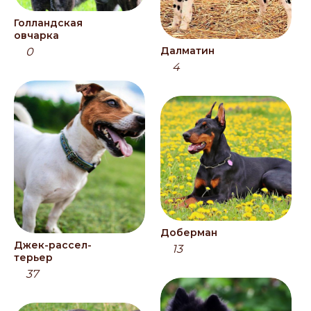
Голландская
овчарка
Далматин
0
4
Доберман
Джек-рассел-
13
терьер
37