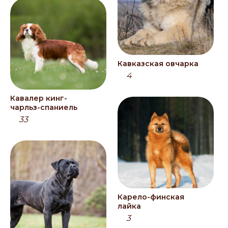
Кавказская овчарка
4
Кавалер кинг-
чарльз-спаниель
33
Карело-финская
лайка
3