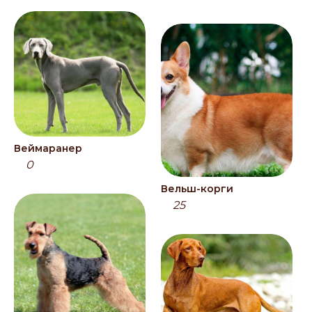
Веймаранер
0
Вельш-корги
25