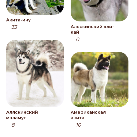
Акита-ину
Аляскинский кли-
33
кай
0
Аляскинский
Американская
маламут
акита
8
10