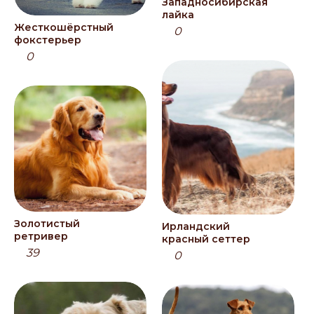
Западносибирская
лайка
Жесткошёрстный
0
фокстерьер
0
Золотистый
Ирландский
ретривер
красный сеттер
39
0