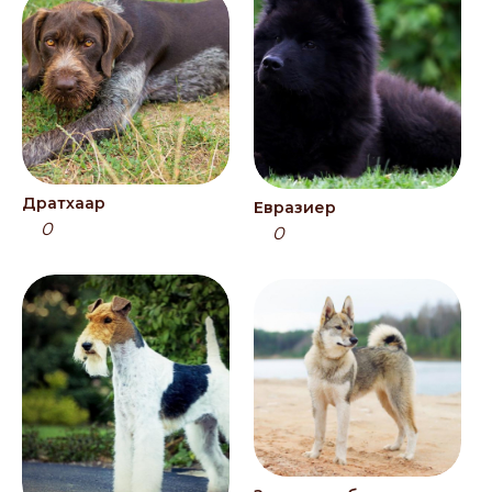
Дратхаар
Евразиер
0
0