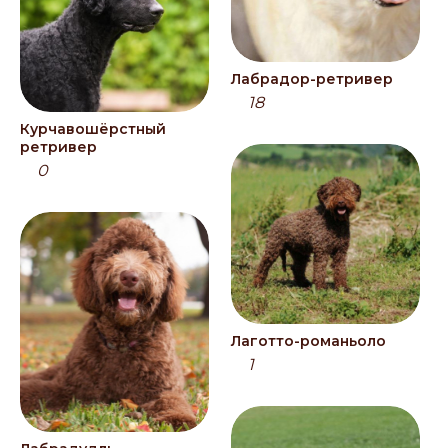
Лабрадор-ретривер
18
Курчавошёрстный
ретривер
0
Лаготто-романьоло
1