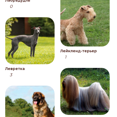
Лабрадудль
0
Лейкленд-терьер
1
Левретка
3