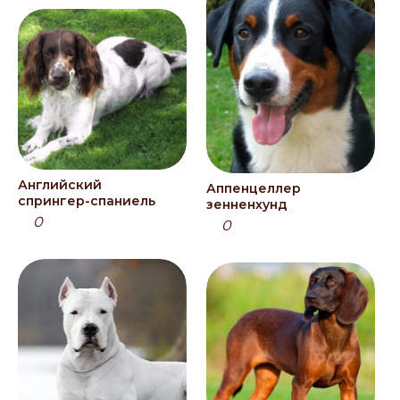
Английский
Аппенцеллер
спрингер-спаниель
зенненхунд
0
0