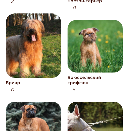
Бостон-терьер
2
0
Брюссельский
Бриар
гриффон
0
5