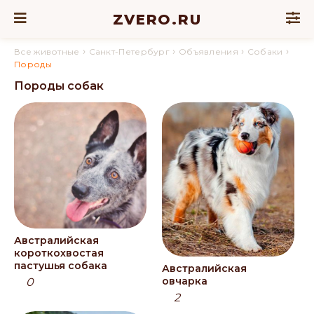
ZVERO.RU
›
›
›
›
Все животные
Санкт-Петербург
Объявления
Собаки
Породы
Породы собак
Австралийская
короткохвостая
пастушья собака
Австралийская
овчарка
0
2