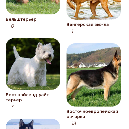
Вельштерьер
Венгерская выжла
0
1
Вест-хайленд-уайт-
терьер
3
Восточноевропейская
овчарка
13