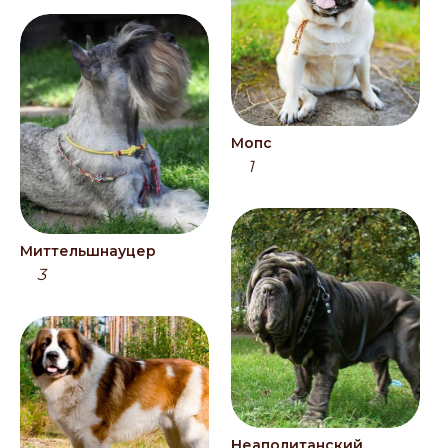
Мопс
1
Миттельшнауцер
3
Неаполитанский