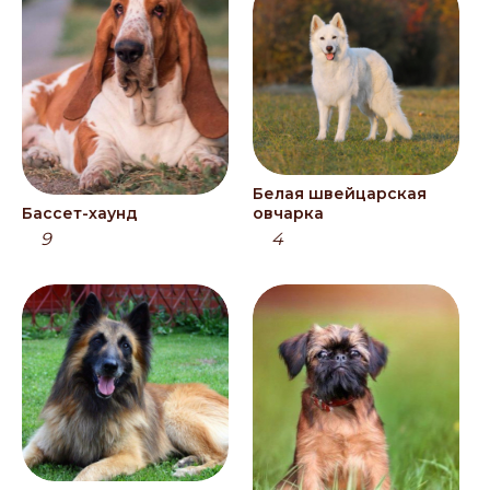
Белая швейцарская
Бассет-хаунд
овчарка
9
4