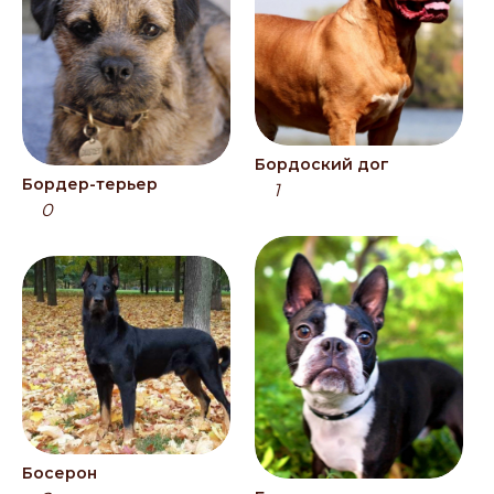
Бордоский дог
Бордер-терьер
1
0
Босерон