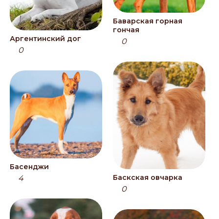
Баварская горная
гончая
Аргентинский дог
0
0
Басенджи
Баскская овчарка
4
0