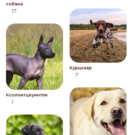
собака
17
Курцхаар
7
Ксолоитцкуинтли
1