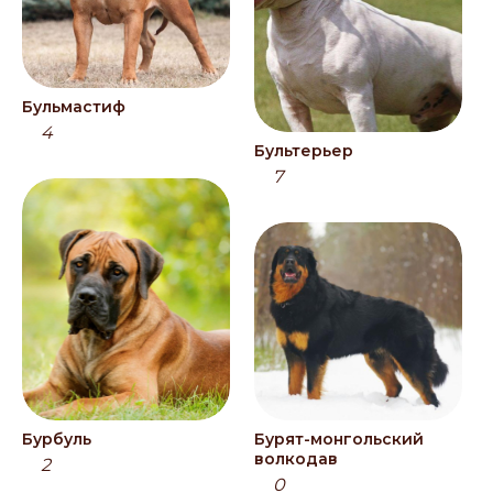
Бульмастиф
4
Бультерьер
7
Бурбуль
Бурят-монгольский
волкодав
2
0