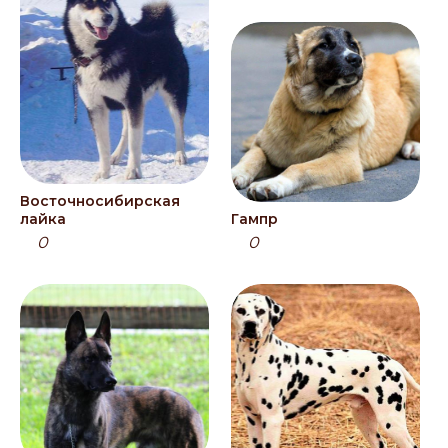
Восточносибирская
лайка
Гампр
0
0