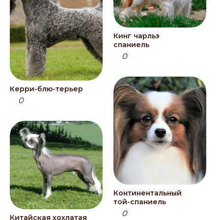
Кинг чарльз
спаниель
0
Керри-блю-терьер
0
Континентальный
той-спаниель
0
Китайская хохлатая