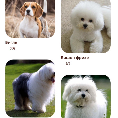
Бигль
28
Бишон фризе
10