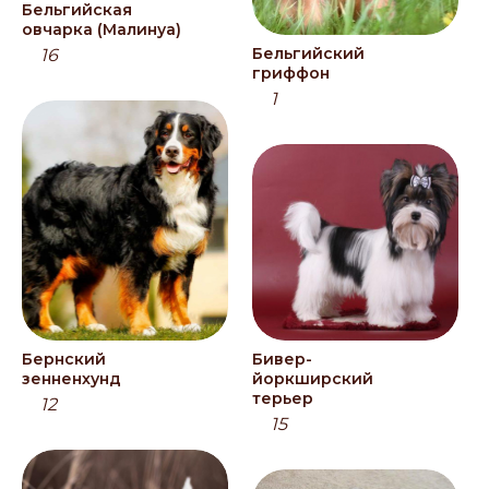
Бельгийская
овчарка (Малинуа)
Бельгийский
16
гриффон
1
Бернский
Бивер-
зенненхунд
йоркширский
терьер
12
15