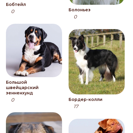
Бобтейл
Болоньез
0
0
Большой
швейцарский
зенненхунд
Бордер-колли
0
17