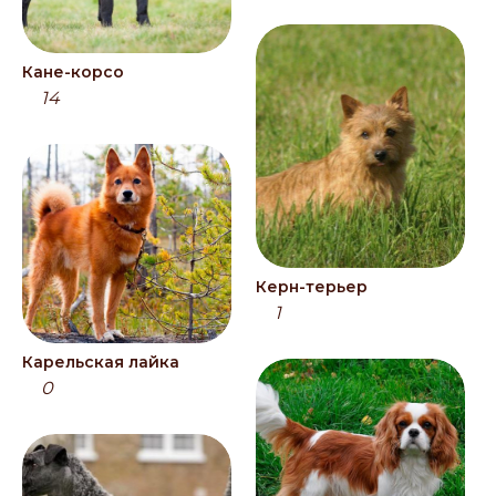
Кане-корсо
14
Керн-терьер
1
Карельская лайка
0