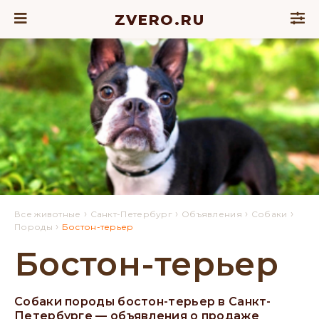
ZVERO.RU
›
›
›
›
Все животные
Санкт-Петербург
Объявления
Собаки
›
Породы
Бостон-терьер
Бостон-терьер
Собаки породы бостон-терьер в Санкт-
Петербурге — объявления о продаже