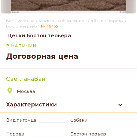
›
›
›
›
›
Все животные
Москва
Объявления
Собаки
Породы
›
Бостон-терьер
№149455
Щенки бостон терьера
В НАЛИЧИИ
Договорная цена
СветланаВан
Москва
Характеристики
вид питомца
Собаки
порода
Бостон-терьер