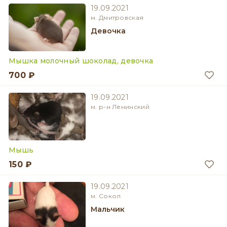
19.09.2021
м. Дмитровская
девочка
Мышка молочный шоколад, девочка
700 ₽
19.09.2021
м. р-н Ленинский
Мышь
150 ₽
19.09.2021
м. Сокол
мальчик