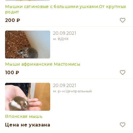
Мышки сатиновые с большими ушками.От крупных
родит
200 ₽
20.09.2021
м. ВДНХ
Мыши африканские Мастомисы
100 ₽
20.09.2021
м. р-н Центральный
Японская мышь
Цена не указана