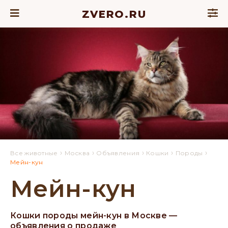
ZVERO.RU
›
›
›
›
›
Все животные
Москва
Объявления
Кошки
Породы
Мейн-кун
Мейн-кун
Кошки породы мейн-кун в Москве —
объявления о продаже