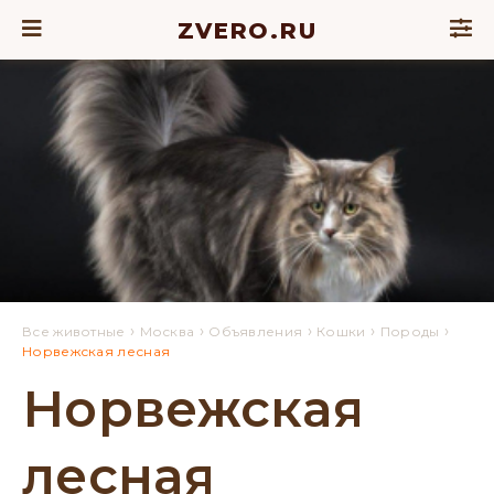
ZVERO.RU
›
›
›
›
›
Все животные
Москва
Объявления
Кошки
Породы
Норвежская лесная
Норвежская
лесная