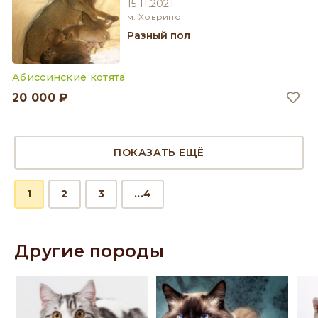
15.11.2021
м. Ховрино
разный пол
Абиссинские котята
20 000 ₽
ПОКАЗАТЬ ЕЩЁ
1
2
3
...4
Другие породы