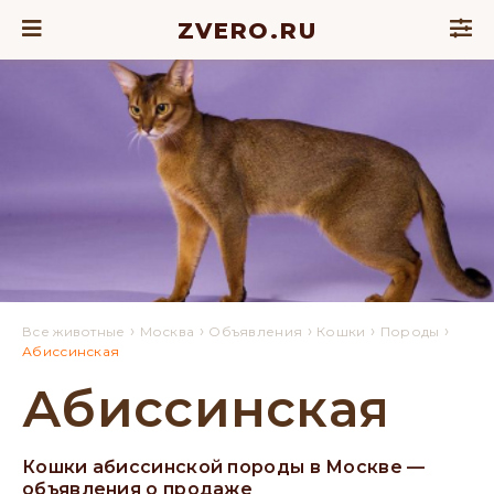
ZVERO.RU
›
›
›
›
›
Все животные
Москва
Объявления
Кошки
Породы
Абиссинская
Абиссинская
Кошки абиссинской породы в Москве —
объявления о продаже