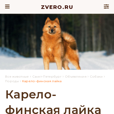
ZVERO.RU
›
›
›
›
Все животные
Санкт-Петербург
Объявления
Собаки
›
Породы
Карело-финская лайка
Карело-
финская лайка