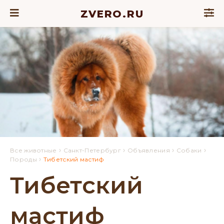
ZVERO.RU
›
›
›
›
Все животные
Санкт-Петербург
Объявления
Собаки
›
Породы
Тибетский мастиф
Тибетский
мастиф