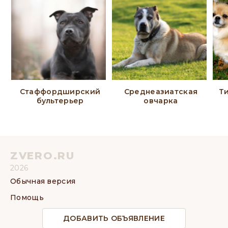
Стаффордширский
Среднеазиатская
Т
бультерьер
овчарка
ZVERO.RU
2026
Обычная версия
Помощь
ДОБАВИТЬ ОБЪЯВЛЕНИЕ