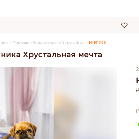
›
›
›
баки
Породы
Брюссельский гриффон
№161098
ника Хрустальная мечта
2
Д