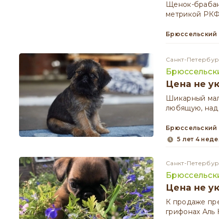
Щенок-брабант
метрикой РКФ,
Брюссельский
Санкт-Петербур
Брюссельск
Цена не у
Шикарный мал
любящую, над
Брюссельский
5 лет 4 нед
Санкт-Петербур
Брюссельск
Цена не у
К продаже пре
грифонах Аль 