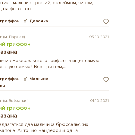
ик - мальчик - рыжий, с клеймом, чипом,
 на фото - он
 гриффон
девочка
г
(м. Парнас)
03.10.2021
ий гриффон
казана
ьчик Брюссельского гриффона ищет самую
ежную семью!! Все при нём,…
 гриффон
мальчик
ели
г
(м. Звёздная)
01.10.2021
ий гриффон
казана
длагаться два мальчика брюссельских
Капонэ, Антонио Бандерой и одна…