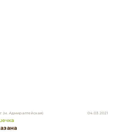
г
(м. Адмиралтейская)
04.03.2021
шечка
казана