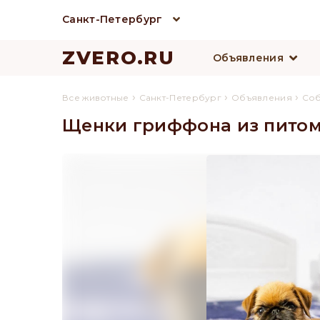
Санкт-Петербург
ZVERO.RU
Объявления
›
›
›
Все животные
Санкт-Петербург
Объявления
Со
Щенки гриффона из питом