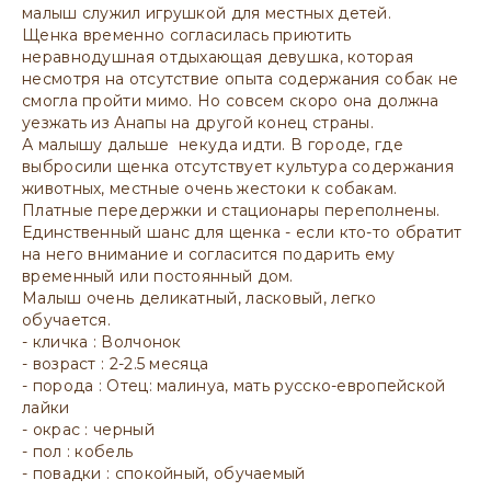
малыш служил игрушкой для местных детей.
Щенка временно согласилась приютить
неравнодушная отдыхающая девушка, которая
несмотря на отсутствие опыта содержания собак не
смогла пройти мимо. Но совсем скоро она должна
уезжать из Анапы на другой конец страны.
А малышу дальше некуда идти. В городе, где
выбросили щенка отсутствует культура содержания
животных, местные очень жестоки к собакам.
Платные передержки и стационары переполнены.
Единственный шанс для щенка - если кто-то обратит
на него внимание и согласится подарить ему
временный или постоянный дом.
Малыш очень деликатный, ласковый, легко
обучается.
- кличка : Волчонок
- возраст : 2-2.5 месяца
- порода : Отец: малинуа, мать русско-европейской
лайки
- окрас : черный
- пол : кобель
- повадки : спокойный, обучаемый