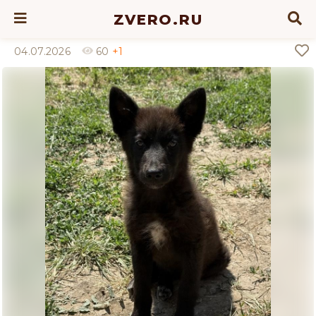
ZVERO.RU
04.07.2026
60
+1