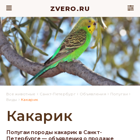
ZVERO.RU
›
›
›
›
Все животные
Санкт-Петербург
Объявления
Попугаи
›
Виды
Какарик
Какарик
Попугаи породы какарик в Санкт-
Петербурге — объявления о продаже