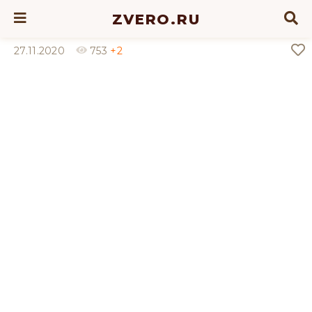
ZVERO.RU
27.11.2020
753
+2