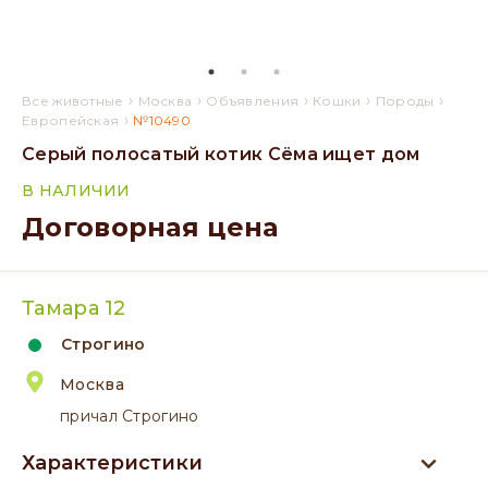
›
›
›
›
›
Все животные
Москва
Объявления
Кошки
Породы
›
Европейская
№10490
Серый полосатый котик Сёма ищет дом
В НАЛИЧИИ
Договорная цена
Тамара 12
Строгино
Москва
причал Строгино
Характеристики