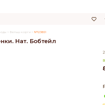
›
›
роды
Вельш-корги
№123851
ки. Нат. Бобтейл
2