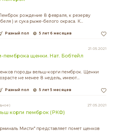
Пемброк рождение 8 февраля, к резерву
беля ) и сука рыже-белого окраса. К…
разный пол
5 лет 6 месяцев
21.05.2021
-пемброка щенки. Нат. Бобтейл
енков породы вельш-корги пемброк. Щенки
озрасте не менее 8 недель, имеют…
разный пол
5 лет 5 месяцев
дное)
27.05.2021
льш корги пемброк (РКФ)
рминаль Мисти" представляет помет щенков