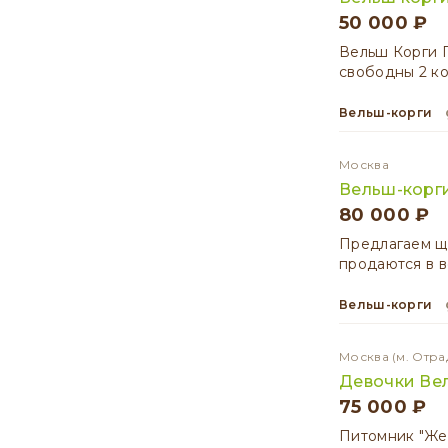
50 000 ₽
Вельш Корги 
свободны 2 ко
Вельш-корги
Москва
Вельш-корги
80 000 ₽
Предлагаем щ
продаются в в
Вельш-корги
Москва
(м. Отра
Девочки Ве
75 000 ₽
Питомник "Же