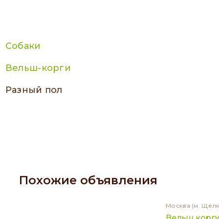
Собаки
Вельш-корги
разный пол
Похожие объявления
Москва
(м. Щёл
Вельш корг