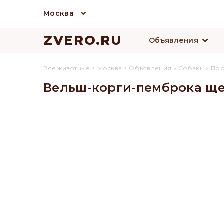
Москва
ZVERO.RU
Объявления
›
›
›
›
Все животные
Москва
Объявления
Собаки
По
Вельш-корги-пемброка щен