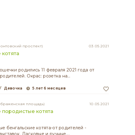
монтовский проспект)
03.05.2021
 котята
ошечки родились 11 февраля 2021 года от
родителей. Окрас: розетка на…
девочка
5 лет 6 месяцев
ображенская площадь)
10.05.2021
 породистые котята
е бенгальские котята-от родителей -
ыставок. Ласковые и ручные,…