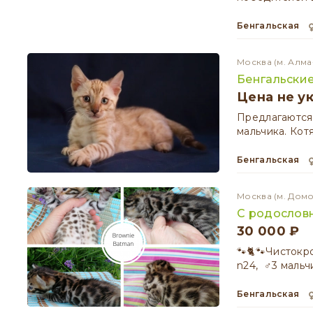
Бенгальская
Москва
(м. Алма
Бенгальски
Цена не у
Предлагаются 
мальчика. Кот
Бенгальская
Москва
(м. Дом
С родослов
30 000 ₽
🐾🐈🐾Чистокр
n24, ♂️3 мальч
Бенгальская