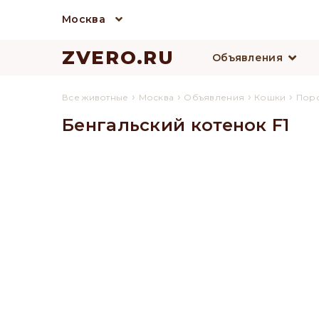
Москва
ZVERO.RU
Объявления
›
›
›
›
Все животные
Москва
Объявления
Кошки
Пор
Бенгальский котенок F1