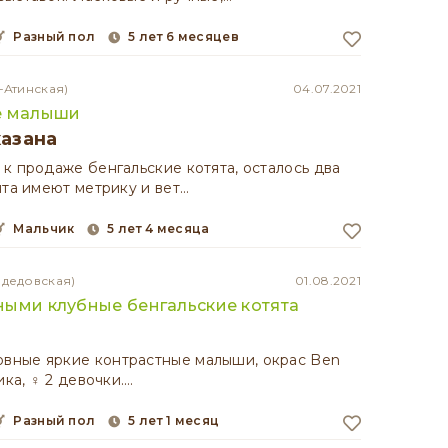
разный пол
5 лет 6 месяцев
-Атинская)
04.07.2021
е малыши
казана
к продаже бенгальские котята, осталось два
ята имеют метрику и вет…
мальчик
5 лет 4 месяца
одедовская)
01.08.2021
ными клубные бенгальские котята
овные яркие контрастные малыши, окрас Ben
ика, ♀️ 2 девочки.…
разный пол
5 лет 1 месяц