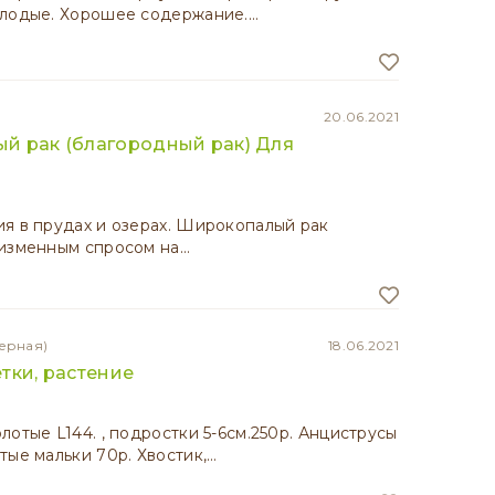
олодые. Хорошее содержание.…
20.06.2021
й рак (благородный рак) Для
я в прудах и озерах. Широкопалый рак
еизменным спросом на…
ерная)
18.06.2021
тки, растение
лотые L144. , подростки 5-6см.250р. Анциструсы
тые мальки 70р. Хвостик,…