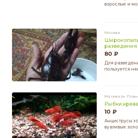
взрослые и м
Москва
Широкопалы
разведения
80 ₽
Для разведени
пользуется н
Москва
(м. План
Рыбки,креве
10 ₽
Анциструсы зо
вуаливые золо