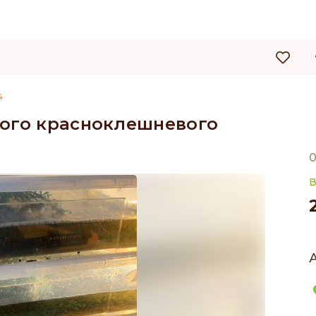
4
кого красноклешневого
0