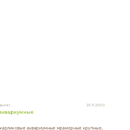
дное)
23.11.2020
 аквариумные
 карликовые аквариумные мраморные крупные,