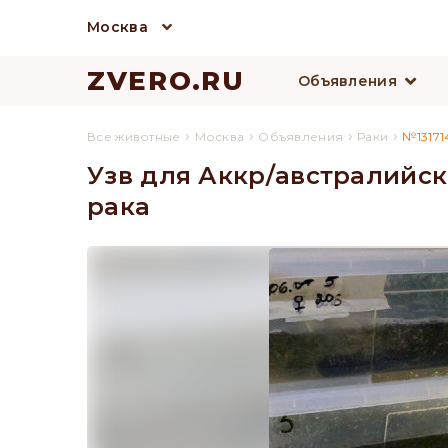
Москва
ZVERO.RU
Объявления
›
›
›
›
Все животные
Москва
Объявления
Раки
№13171
Узв для Аккр/австралийс
рака