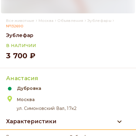
›
›
›
›
Все животные
Москва
Объявления
Эублефары
№132690
Эублефар
В НАЛИЧИИ
3 700 ₽
Анастасия
Дубровка
Москва
ул. Симоновский Вал, 17к2
Характеристики