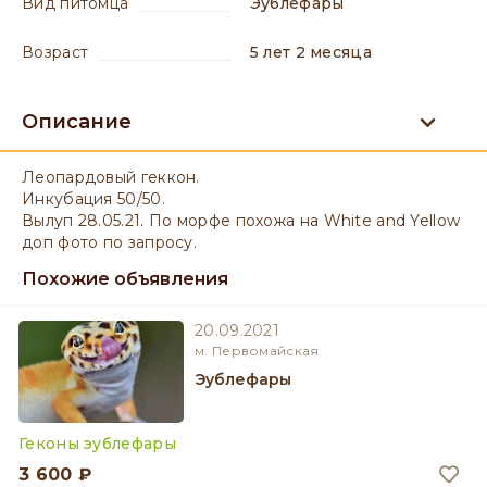
вид питомца
Эублефары
возраст
5 лет 2 месяца
Описание
Леопардовый геккон.
Инкубация 50/50.
Вылуп 28.05.21. По морфе похожа на White and Yellow
доп фото по запросу.
Похожие объявления
20.09.2021
м. Первомайская
Эублефары
Геконы эублефары
3 600 ₽