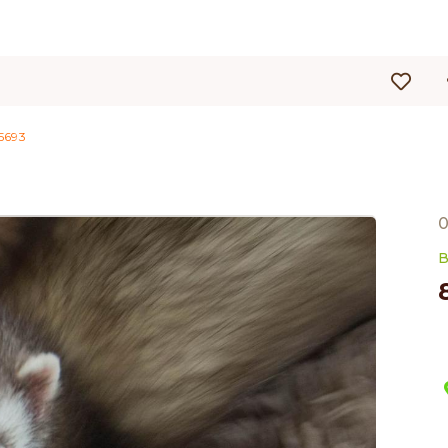
5693
0