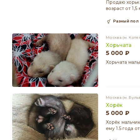
Продаю хорько
возраст от 1,
разный пол
Москва
(м. Коте
Хорьчата
5 000 ₽
Хорьчата малы
Москва
(м. Буль
Хорёк
5 000 ₽
Хорёк мальчик
ему 1.5 года 