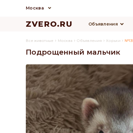
Москва
ZVERO.RU
Объявления
›
›
›
›
Все животные
Москва
Объявления
Хорьки
№13
Подрощенный мальчик