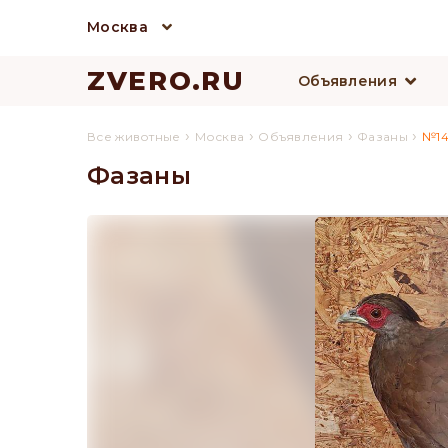
Москва
ZVERO.RU
Объявления
›
›
›
›
Все животные
Москва
Объявления
Фазаны
№14
Фазаны