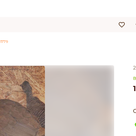
1779
2