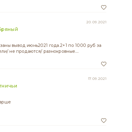
20.09.2021
бряный
аны вывод июнь2021 года.2+1 по 1000 руб за
ели/ не продаются/ разнокровные.…
17.09.2021
тничьи
тарше