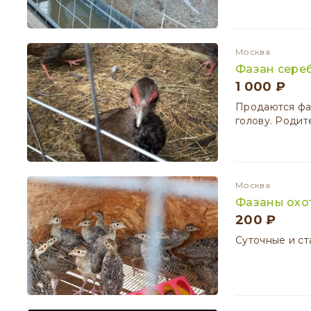
Москва
Фазан сере
1 000 ₽
Продаются фаз
голову. Родит
Москва
Фазаны охо
200 ₽
Суточные и с