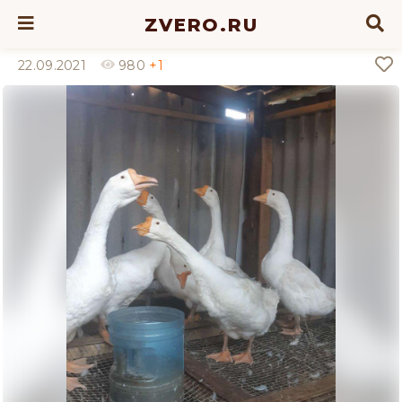
ZVERO.RU
22.09.2021
980
+1