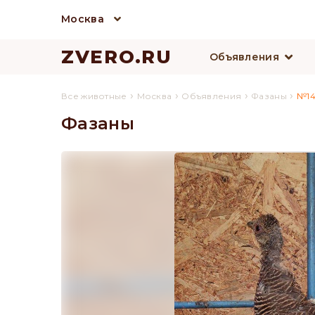
Москва
ZVERO.RU
Объявления
›
›
›
›
Все животные
Москва
Объявления
Фазаны
№14
Фазаны