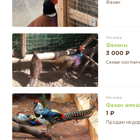
Фазан
Москва
Фазаны
3 000 ₽
Семья охотничь
Москва
Фазан алма
1 ₽
Продам недор