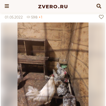
ZVERO.RU
01.05.2022
598
+1