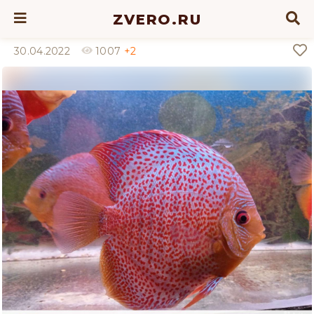
ZVERO.RU
30.04.2022
1007
+2