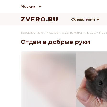
Москва
ZVERO.RU
Объявления
›
›
›
›
Все животные
Москва
Объявления
Крысы
Пор
Отдам в добрые руки