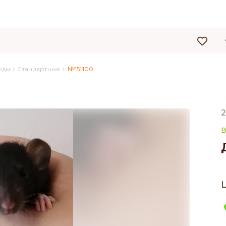
›
›
оды
Стандартные
№151100
2