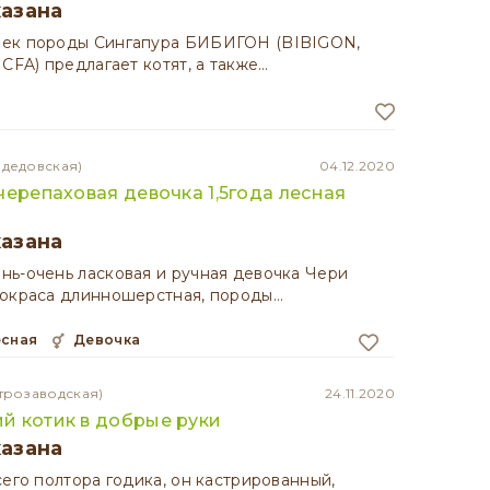
казана
ек породы Сингапура БИБИГОН (BIBIGON,
 CFA) предлагает котят, а также…
одедовская)
04.12.2020
черепаховая девочка 1,5года лесная
казана
ь-очень ласковая и ручная девочка Чери
 окраса длинношерстная, породы…
есная
девочка
трозаводская)
24.11.2020
й котик в добрые руки
казана
сего полтора годика, он кастрированный,