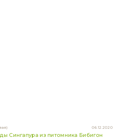
вая)
06.12.2020
оды Сингапура из питомника Бибигон