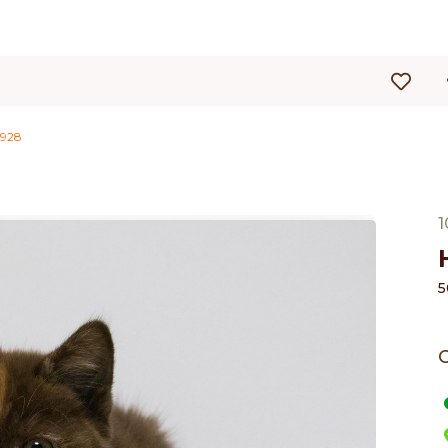
928
1
5