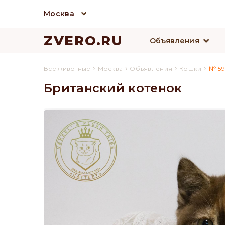
Москва
ZVERO.RU
Объявления
›
›
›
›
Все животные
Москва
Объявления
Кошки
№159
Британский котенок