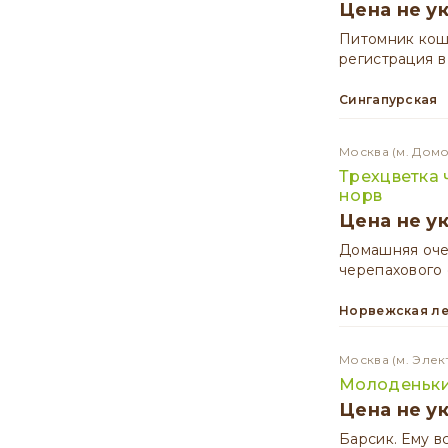
Цена не у
Питомник кош
регистрация в
Сингапурская
Москва
(м. Дом
Трехцветка 
норв
Цена не у
Домашняя очен
черепахового
Норвежская л
Москва
(м. Элек
Молоденьки
Цена не у
Барсик. Ему в