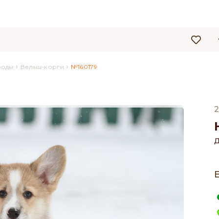
›
›
роды
Вельш-корги
№160179
2
Д