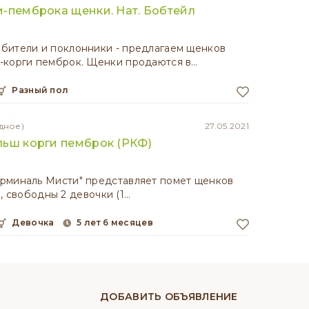
-пемброка щенки. Нат. Бобтейл
бители и поклонники - предлагаем щенков
-корги пемброк. Щенки продаются в…
разный пол
дное)
27.05.2021
льш корги пемброк (РКФ)
рминаль Мисти" представляет помет щенков
1) , свободны 2 девочки (1…
девочка
5 лет 6 месяцев
ДОБАВИТЬ ОБЪЯВЛЕНИЕ