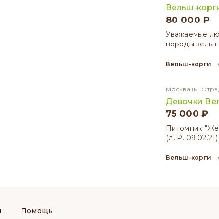
Вельш-корги
80 000 ₽
Уважаемые лю
породы вельш
Вельш-корги
Москва
(м. Отра
Девочки Ве
75 000 ₽
Питомник "Же
(д. Р. 09.02.2
Вельш-корги
я
Помощь