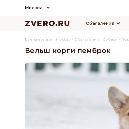
Москва
ZVERO.RU
Объявления
›
›
›
›
Все животные
Москва
Объявления
Собаки
По
Вельш корги пемброк