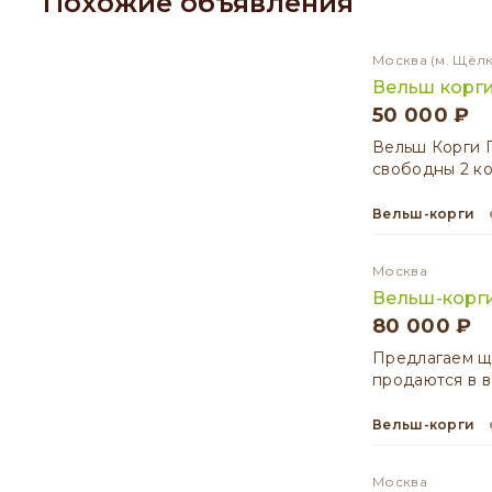
Похожие объявления
Москва
(м. Щёл
Вельш корг
50 000 ₽
Вельш Корги 
свободны 2 ко
Вельш-корги
Москва
Вельш-корги
80 000 ₽
Предлагаем щ
продаются в в
Вельш-корги
Москва