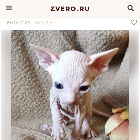
ZVERO.RU
19.03.2026
213
+1