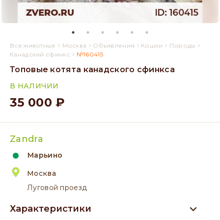
›
›
›
›
›
Все животные
Москва
Объявления
Кошки
Породы
›
Канадский сфинкс
№160415
Топовые котята канадского сфинкса
В НАЛИЧИИ
35 000 ₽
Zandra
Марьино
Москва
Луговой проезд
Характеристики