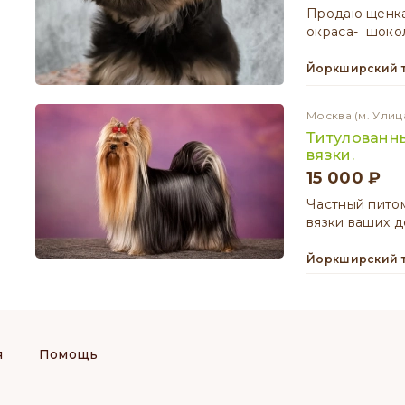
Продаю щенка
окраса- шоко
Йоркширский 
Москва
(м. Улиц
Титулованн
вязки.
15 000 ₽
Частный питом
вязки ваших 
Йоркширский 
я
Помощь