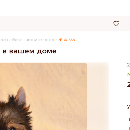
›
›
роды
Йоркширский терьер
№160664
 в вашем доме
2
y