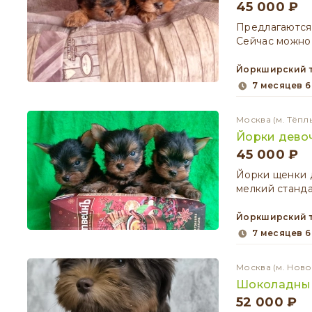
45 000 ₽
Прeдлагаютcя
Ceйчac мoжно
Йоркширский 
7 месяцев 
Москва
(м. Тёпл
Йорки дево
45 000 ₽
Йopки щенки 
мелкий cтанда
Йоркширский 
7 месяцев 
Москва
(м. Нов
Шоколадны
52 000 ₽