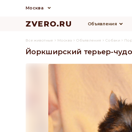
Москва
ZVERO.RU
Объявления
›
›
›
›
Все животные
Москва
Объявления
Собаки
По
Йоркширский терьер-чудо