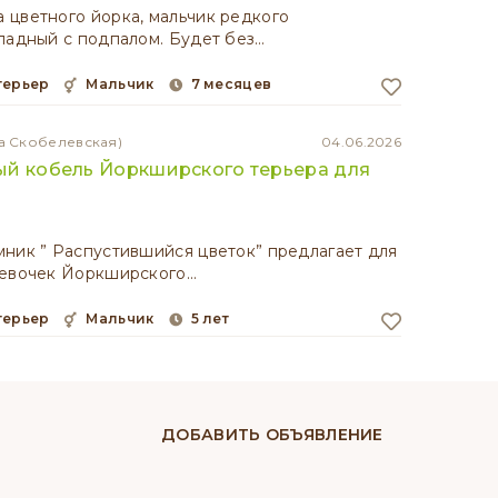
 цветного йорка, мальчик редкого
ладный с подпалом. Будет без…
терьер
мальчик
7 месяцев
а Скобелевская)
04.06.2026
ый кобель Йоркширского терьера для
ник ” Распустившийся цветок” предлагает для
девочек Йоркширского…
терьер
мальчик
5 лет
ДОБАВИТЬ ОБЪЯВЛЕНИЕ