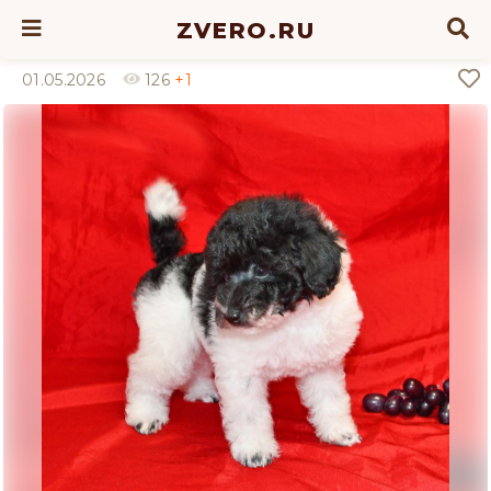
ZVERO.RU
01.05.2026
126
+1