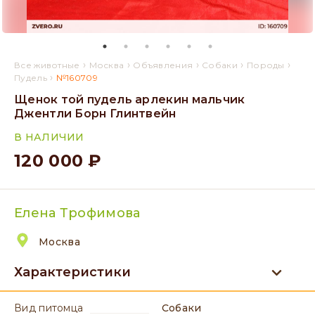
›
›
›
›
›
Все животные
Москва
Объявления
Собаки
Породы
›
Пудель
№160709
Щенок той пудель арлекин мальчик
Джентли Борн Глинтвейн
В НАЛИЧИИ
120 000 ₽
Елена Трофимова
Москва
Характеристики
вид питомца
Собаки