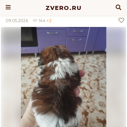
ZVERO.RU
09.05.2026
144
+2