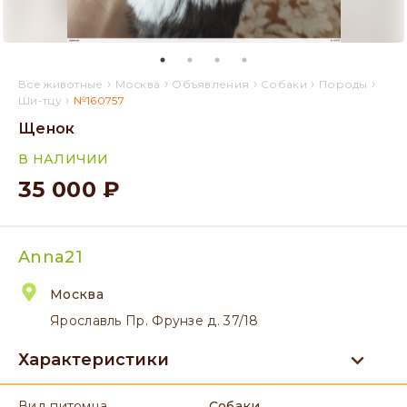
›
›
›
›
›
Все животные
Москва
Объявления
Собаки
Породы
›
Ши-тцу
№160757
Щенок
В НАЛИЧИИ
35 000 ₽
Anna21
Москва
Ярославль Пр. Фрунзе д. 37/18
Характеристики
вид питомца
Собаки