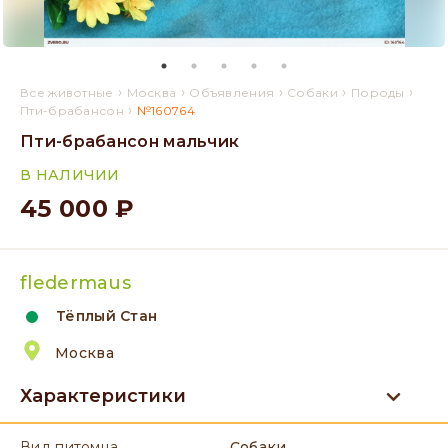
›
›
›
›
›
Все животные
Москва
Объявления
Собаки
Породы
›
Пти-брабансон
№160764
Пти-брабансон мальчик
В НАЛИЧИИ
45 000 ₽
fledermaus
Тёплый Стан
Москва
Характеристики
вид питомца
Собаки