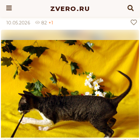
ZVERO.RU
10.05.2026
82
+1