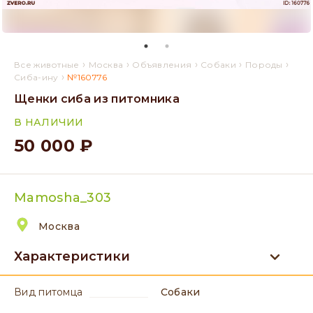
›
›
›
›
›
Все животные
Москва
Объявления
Собаки
Породы
›
Сиба-ину
№160776
Щенки сиба из питомника
В НАЛИЧИИ
50 000 ₽
Mamosha_303
Москва
Характеристики
вид питомца
Собаки