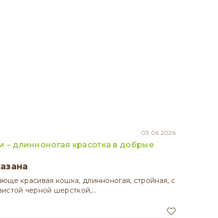
03.06.2026
 – длинноногая красотка в добрые
казана
юще красивая кошка, длинноногая, стройная, с
вистой черной шерсткой,…