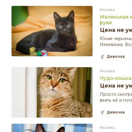
Москва
Маленькая 
руки
Цена не у
Юная черненьк
Изюминка. Воз
девочка
Москва
Чудо-кошка
Цена не у
Просто смотре
взять её и пот
девочка
Москва