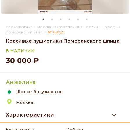
›
›
›
›
›
Все животные
Москва
Объявления
Собаки
Породы
›
Померанский шпиц
№160929
Красивые пушистики Померанского шпица
В НАЛИЧИИ
30 000 ₽
Анжелика
Шоссе Энтузиастов
Москва
Характеристики
вид питомца
Собаки