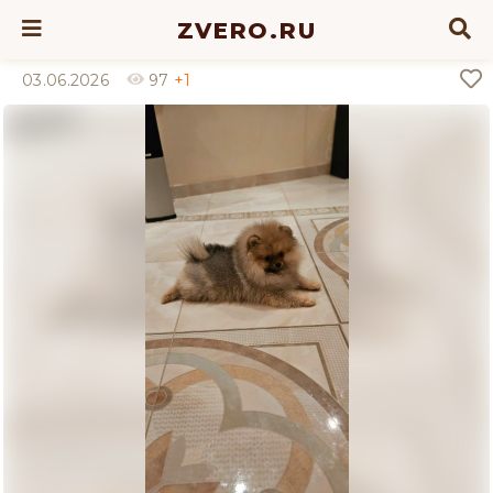
ZVERO.RU
03.06.2026
97
+1