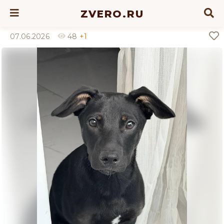
ZVERO.RU
07.06.2026
48
+1