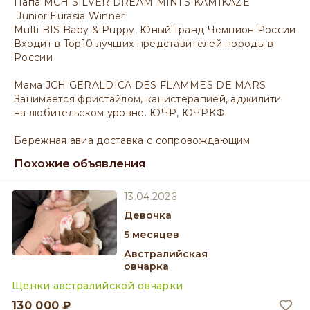
Папа MCH SILVER DREAM MINI'S KAMIKAZE
Junior Eurasia Winner
Multi BIS Baby & Puppy, Юный Гранд Чемпион России
Входит в Top10 лучших представителей породы в
России
Мама JCH GERALDICA DES FLAMMES DE MARS
Занимается фристайлом, канистерапией, аджилити
на любительском уровне. ЮЧР, ЮЧРКФ
Бережная авиа доставка с сопровождающим
Похожие объявления
13.04.2026
девочка
5 месяцев
Австралийская
овчарка
Щенки австралийской овчарки
130 000 ₽