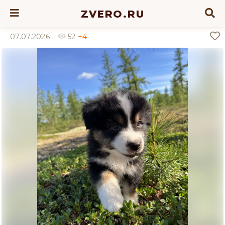
ZVERO.RU
07.07.2026
52
+4