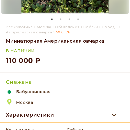
›
›
›
›
›
Все животные
Москва
Объявления
Собаки
Породы
›
Австралийская овчарка
№161176
Миниатюрная Американская овчарка
В НАЛИЧИИ
110 000 ₽
Снежана
Бабушкинская
Москва
Характеристики
вид питомца
Собаки