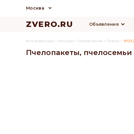
Москва
ZVERO.RU
Объявления
›
›
›
›
Все животные
Москва
Объявления
Пчёлы
№232
Пчелопакеты, пчелосемьи