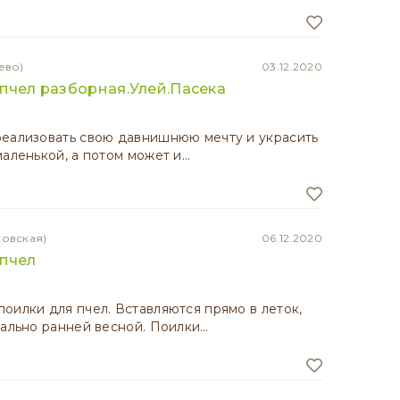
ево)
03.12.2020
пчел разборная.Улей.Пасека
реализовать свою давнишнюю мечту и украсить
маленькой, а потом может и…
ковская)
06.12.2020
 пчел
оилки для пчел. Вставляются прямо в леток,
уально ранней весной. Поилки…