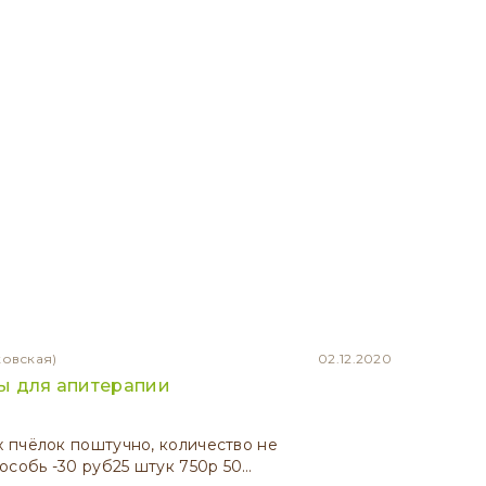
ковская)
02.12.2020
ы для апитерапии
 пчёлок поштучно, количество не
особь -30 руб25 штук 750р 50…