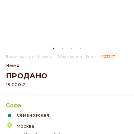
›
›
›
›
Все животные
Москва
Объявления
Змеи
№23307
Змея
ПРОДАНО
15 000 ₽
Софа
Семеновская
Москва