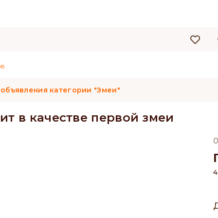
08
 объявления категории "Змеи"
ит в качестве первой змеи
0
4