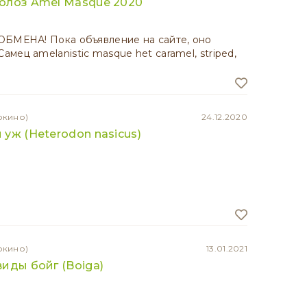
олоз Amel Masque 2020
ОБМЕНА! Пока объявление на сайте, оно
мец amelanistic masque het caramel, striped,
окино)
24.12.2020
уж (Heterodon nasicus)
окино)
13.01.2021
иды бойг (Boiga)