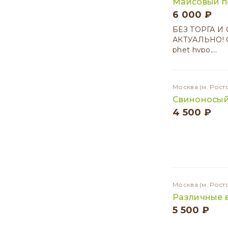
Маисовый п
6 000 ₽
БЕЗ ТОРГА И 
АКТУАЛЬНО! Са
phet hypo,…
Москва
(м. Рост
Свиноносый 
4 500 ₽
Москва
(м. Рост
Различные в
5 500 ₽