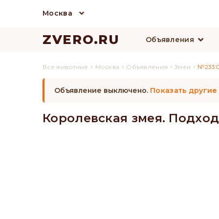
Москва
ZVERO.RU
Объявления
›
›
›
›
Все животные
Москва
Объявления
Змеи
№233
Объявление выключено.
Показать другие
Королевская змея. Подход