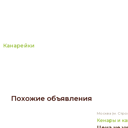
Канарейки
Похожие объявления
Москва
(м. Стро
Кенары и к
Цена не у