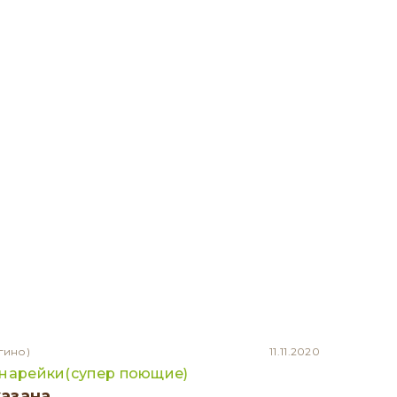
гино)
11.11.2020
анарейки(супер поющие)
казана