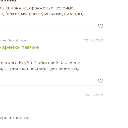
ы лимонные, оранжевые, зеленые,
, белые, муаровые, мозаики, лизарды,…
хние Лихоборы)
03.12.2020
нарейки певчие
ковского Клуба Любителей Канареек.
, с приятной песней. Цвет зелёный,…
27.11.2020
ирокохвостые