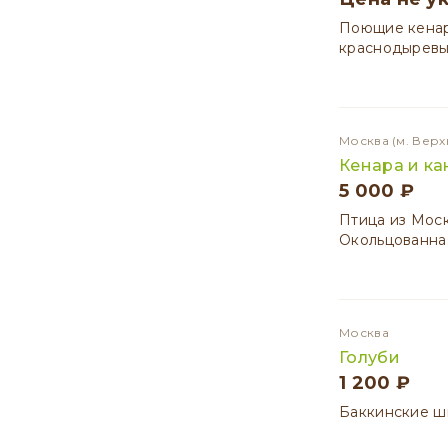
Поющие кенар
краснодыревые
Москва
(м. Вер
Кенара и ка
5 000 ₽
Птица из Мос
Окольцованная
Москва
Голуби
1 200 ₽
Баккинские ш