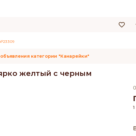
№23309
 объявления категории "Канарейки"
ярко желтый с черным
0
1