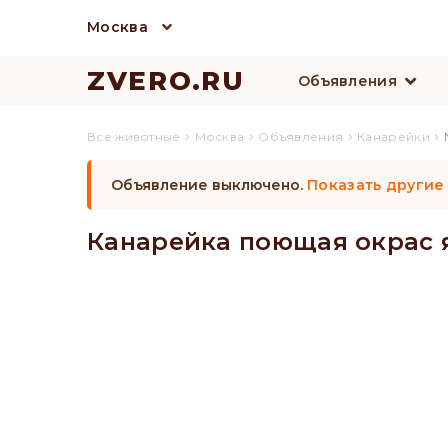
Москва
ZVERO.RU
Объявления
›
›
›
›
Все животные
Москва
Объявления
Канарейки
Объявление выключено.
Показать другие
Канарейка поющая окрас 