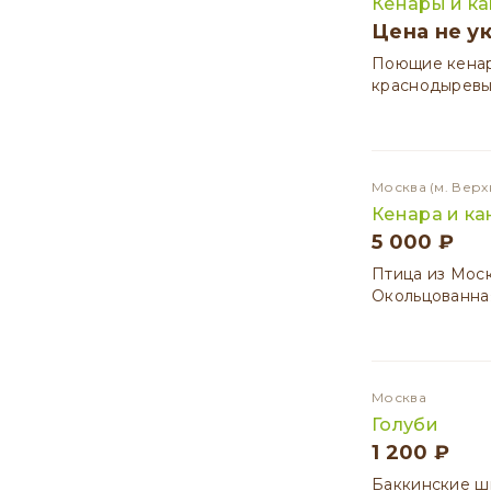
Кенары и к
Цена не у
Поющие кенар
краснодыревые
Москва
(м. Вер
Кенара и ка
5 000 ₽
Птица из Мос
Окольцованная
Москва
Голуби
1 200 ₽
Баккинские ш