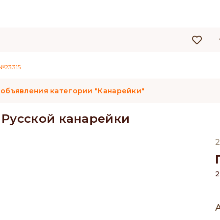
№23315
 объявления категории "Канарейки"
 Русской канарейки
2
2