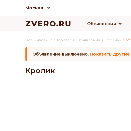
Москва
ZVERO.RU
Объявления
›
›
›
›
Все животные
Москва
Объявления
Кролики
№2
Объявление выключено.
Показать другие
Кролик