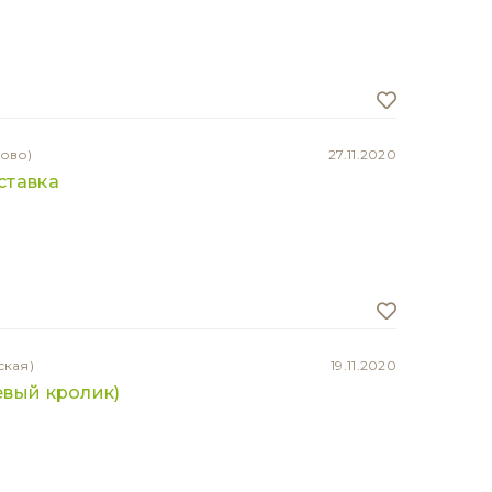
хово)
27.11.2020
ставка
ская)
19.11.2020
евый кролик)