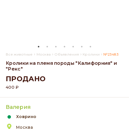
›
›
›
›
Все животные
Москва
Объявления
Кролики
№23483
Кролики на племя породы "Калифорния" и
"Рекс"
ПРОДАНО
400 ₽
Валерия
Ховрино
Москва