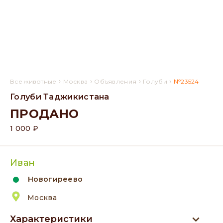
›
›
›
›
Все животные
Москва
Объявления
Голуби
№23524
Голуби Таджикистана
ПРОДАНО
1 000 ₽
Иван
Новогиреево
Москва
Характеристики