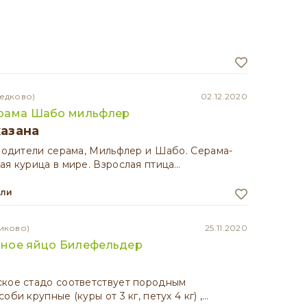
едково)
02.12.2020
рама Шабо мильфлер
казана
 родители серама, Мильфлер и Шабо. Серама-
ая курица в мире. Взрослая птица…
ели
иково)
25.11.2020
ное яйцо Билефельдер
ское стадо соответствует породным
оби крупные (куры от 3 кг, петух 4 кг) ,…