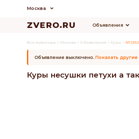
Москва
ZVERO.RU
Объявления
›
›
›
›
Все животные
Москва
Объявления
Куры
№2352
Объявление выключено.
Показать другие
Куры несушки петухи а та