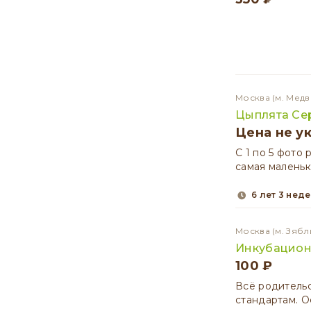
Москва
(м. Медв
Цыплята Се
Цена не у
С 1 по 5 фото
самая маленьк
6 лет 3 нед
Москва
(м. Зябл
Инкубацион
100 ₽
Всё родитель
стандартам. Ос