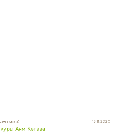
сеевская)
15.11.2020
куры Аям Кетава