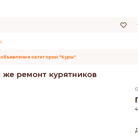
9
 объявления категории "Куры"
к же ремонт курятников
0
4