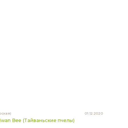
рская)
01.12.2020
iwan Bee (Тайваньские пчелы)