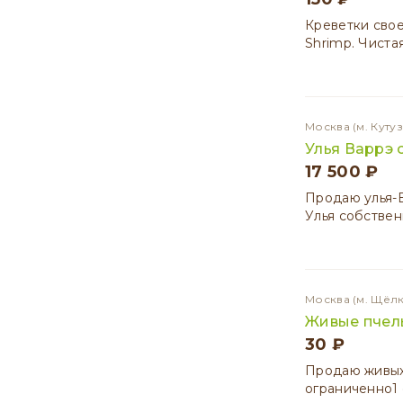
Креветки свое
Shrimp. Чиста
Москва
(м. Куту
Улья Варрэ 
17 500 ₽
Продаю улья-В
Улья собствен
Москва
(м. Щёл
Живые пчел
30 ₽
Продаю живых
ограниченно1 