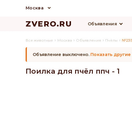
Москва
ZVERO.RU
Объявления
›
›
›
›
Все животные
Москва
Объявления
Пчёлы
№235
Объявление выключено.
Показать другие
Поилка для пчёл ппч - 1