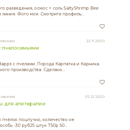
го разведения, осмос + соль SaltyShrimp Bee
я линия. Фото мои. Смотрите профиль…
зовская)
22.11.2020
с пчелосемьями
аррэ с пчелами. Порода Карпатка и Карника.
ного производства. Сделано…
ковская)
02.12.2020
ы для апитерапии
 пчёлок поштучно, количество не
особь -30 руб25 штук 750р 50…