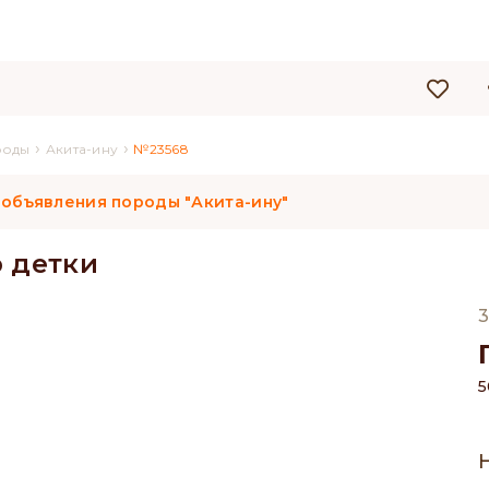
›
›
роды
Акита-ину
№23568
 объявления породы "Акита-ину"
 детки
3
5