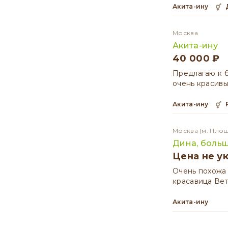
Акита-ину
Москва
Акита-ину
40 000 ₽
Предлагаю к 
очень красив
Акита-ину
Москва
(м. Пло
Дина, больш
Цена не у
Очень похожа 
красавица Вет
Акита-ину