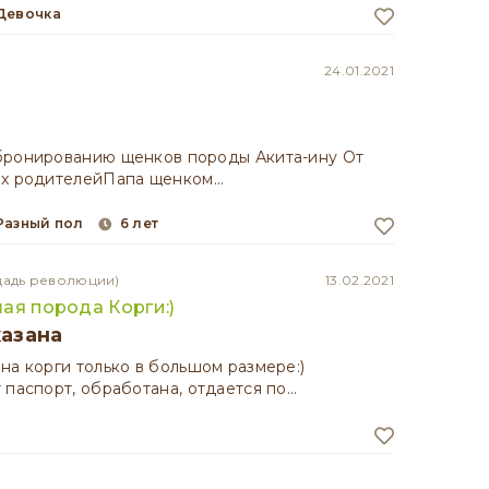
девочка
24.01.2021
бронированию щенков породы Акита-ину От
ых родителейПапа щенком…
разный пол
6 лет
щадь революции)
13.02.2021
ая порода Корги:)
казана
на корги только в большом размере:)
 паспорт, обработана, отдается по…