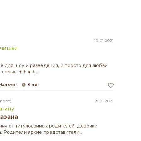
10.01.2021
ьчишки
 для шоу и разведения, и просто для любви
семью 👨‍👩‍👧‍👧…
мальчик
6 лет
порт)
21.01.2021
а-ину
казана
ну от титулованных родителей. Девочки
а. Родители яркие представители…