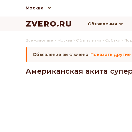
Москва
ZVERO.RU
Объявления
›
›
›
›
Все животные
Москва
Объявления
Собаки
По
Объявление выключено.
Показать другие
Американская акита супер