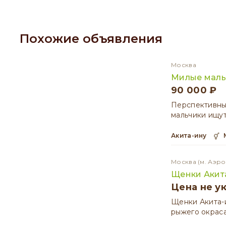
Похожие объявления
Москва
Милые мал
90 000 ₽
Перспективные
мальчики ищут 
Акита-ину
Москва
(м. Аэро
Щенки Акит
Цена не у
Щенки Акита-и
рыжего окрас