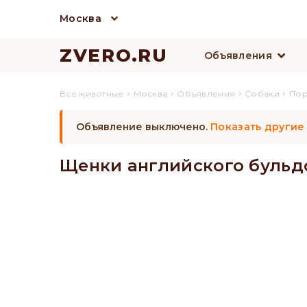
Москва
ZVERO.RU
Объявления
›
›
›
›
Все животные
Москва
Объявления
Собаки
По
Объявление выключено.
Показать другие
Щенки английского бульд