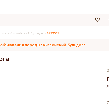
›
›
роды
Английский бульдог
№23589
 объявления породы "Английский бульдог"
ога
0
Д