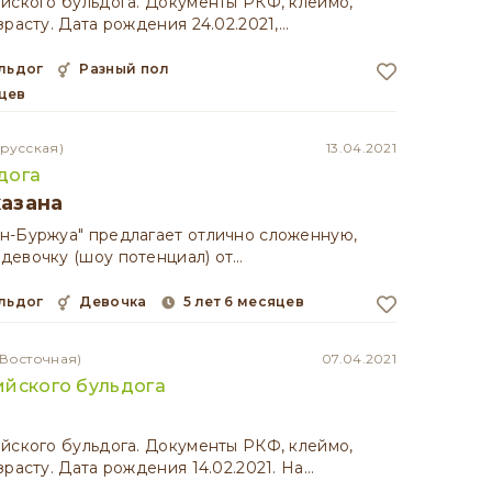
йского бульдога. Документы РКФ, клеймо,
зрасту. Дата рождения 24.02.2021,…
ульдог
разный пол
яцев
русская)
13.04.2021
дога
казана
н-Буржуа" предлагает отлично сложенную,
девочку (шоу потенциал) от…
ульдог
девочка
5 лет 6 месяцев
-Восточная)
07.04.2021
ийского бульдога
йского бульдога. Документы РКФ, клеймо,
зрасту. Дата рождения 14.02.2021. На…