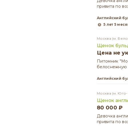
Девочка англи
привита по во
Английский б
5 лет 5 мес
Москва
(м. Бело
Щенок буль
Цена не у
Питомник "Мо
белоснежную 
Английский б
Москва
(м. Юго
Щенок англ
80 000 ₽
Девочка англи
привита по во